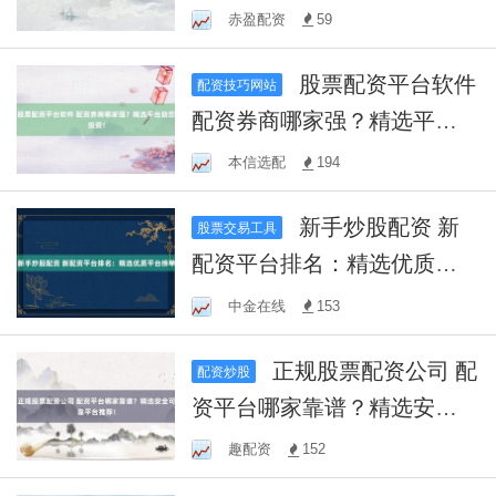
大盈利！
赤盈配资
59
股票配资平台软件
配资技巧网站
配资券商哪家强？精选平台
助您投资！
本信选配
194
新手炒股配资 新
股票交易工具
配资平台排名：精选优质平
台榜单
中金在线
153
正规股票配资公司 配
配资炒股
资平台哪家靠谱？精选安全
可靠平台推荐！
趣配资
152