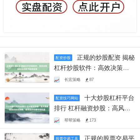
正规的炒股配资 揭秘
配资炒股
杠杆炒股软件：高效决策，
轻松实现股市投资倍增
长宏策略
87
十大炒股杠杆平台
配资技巧网站
排行 杠杆融资炒股：高风险
高回报的投资策略，谨慎操
帮帮策略
173
作把握市场机遇
正规的股票交易平
股票交易工具