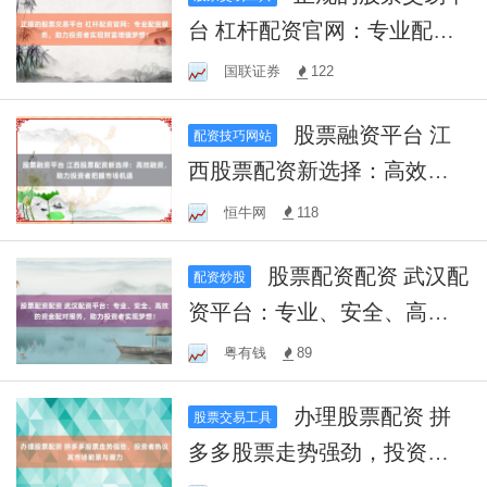
台 杠杆配资官网：专业配资
服务，助力投资者实现财富
国联证券
122
增值梦想！
股票融资平台 江
配资技巧网站
西股票配资新选择：高效融
资，助力投资者把握市场机
恒牛网
118
遇
股票配资配资 武汉配
配资炒股
资平台：专业、安全、高效
的资金配对服务，助力投资
粤有钱
89
者实现梦想！
办理股票配资 拼
股票交易工具
多多股票走势强劲，投资者