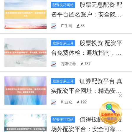
股票无息配资 配
配资技巧网站
资平台匿名账户：安全隐秘
交易之选
广生网
86
股票投资 配资平
股票交易工具
台免费体检：避坑指南，安
心投资！
万隆证券
187
证券配资平台 真
股票交易工具
实配资平台网址：精选安全
可靠平台，助您投资无忧
和业众
192
值得投配资 正规
配资技巧网站
场外配资平台：安全可靠之