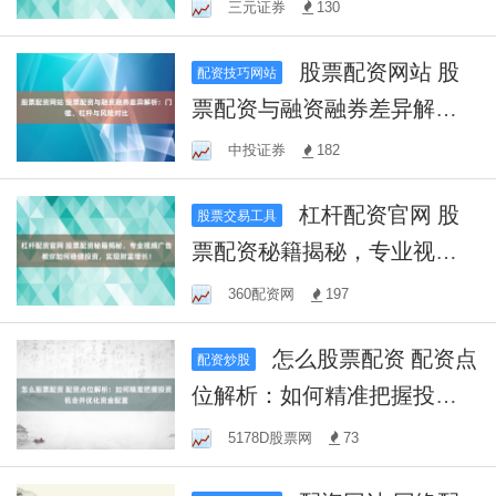
热议其市场前景与潜力
三元证券
130
股票配资网站 股
配资技巧网站
票配资与融资融券差异解
析：门槛、杠杆与风险对比
中投证券
182
杠杆配资官网 股
股票交易工具
票配资秘籍揭秘，专业视频
广告教你如何稳健投资，实
360配资网
197
现财富增长！
怎么股票配资 配资点
配资炒股
位解析：如何精准把握投资
机会并优化资金配置
5178D股票网
73